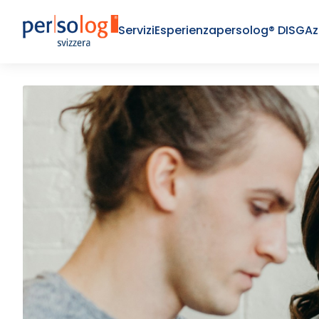
Servizi
Esperienza
persolog® DISG
Az