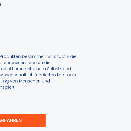
e
Produkten bestimmen wir situativ die
ltensweisen, stärken die
 reflektieren mit einem Selbst- und
wissenschaftlich fundierten Lerntools
cklung von Menschen und
zipiert.
ERFAHREN