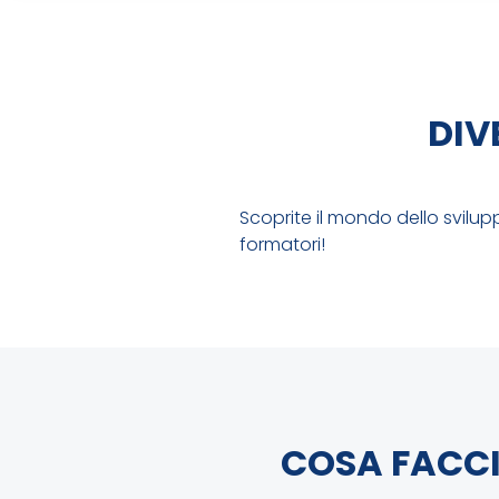
DIV
Scoprite il mondo dello svilu
formatori!
COSA FACC