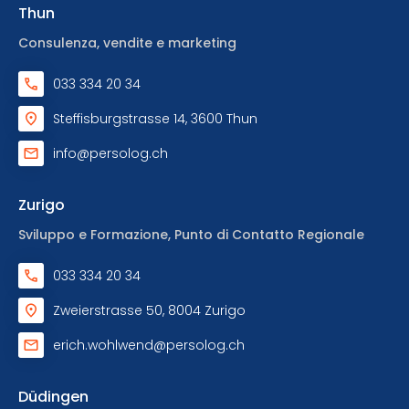
Thun
Consulenza, vendite e marketing
033 334 20 34
Steffisburgstrasse 14, 3600 Thun
info@persolog.ch
Zurigo
Sviluppo e Formazione, Punto di Contatto Regionale
033 334 20 34
Zweierstrasse 50, 8004 Zurigo
erich.wohlwend@persolog.ch
Düdingen