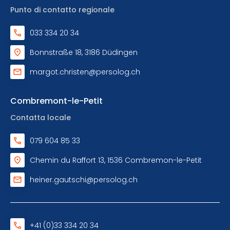
Punto di contatto regionale
033 334 20 34
Bonnstraße 18, 3186 Düdingen
margot.christen@persolog.ch
Combremont-le-Petit
Contatta locale
079 604 85 33
Chemin du Raffort 13, 1536 Combremon-le-Petit
heiner.gautschi@persolog.ch
+41 (0)33 334 20 34