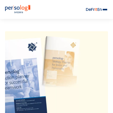
De
Fr
It
En