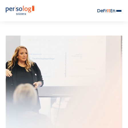
De
Fr
It
En