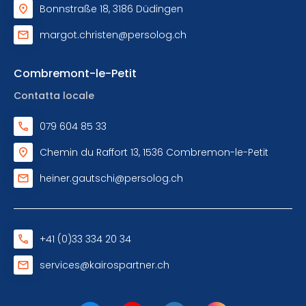
Bonnstraße 18, 3186 Düdingen
margot.christen@persolog.ch
Combremont-le-Petit
Contatta locale
079 604 85 33
Chemin du Raffort 13, 1536 Combremon-le-Petit
heiner.gautschi@persolog.ch
+41 (0)33 334 20 34
services@kairospartner.ch