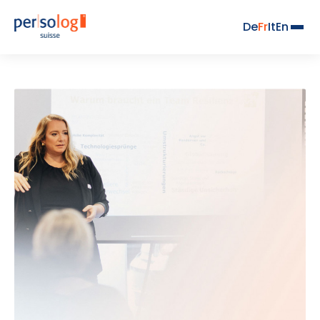
De
Fr
It
En