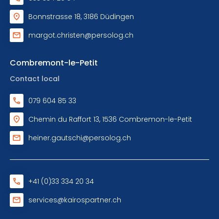
Bonnstrasse 18, 3186 Düdingen
margot.christen@persolog.ch
Combremont-le-Petit
Contact local
079 604 85 33
Chemin du Raffort 13, 1536 Combremon-le-Petit
heiner.gautschi@persolog.ch
+41 (0)33 334 20 34
services@kairospartner.ch