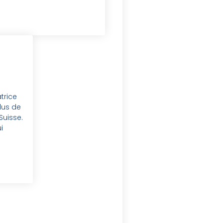
trice
lus de
Suisse.
i