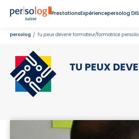
Prestations
Expérience
persolog DI
persolog
Tu peux devenir formateur/formatrice persol
TU PEUX DEV