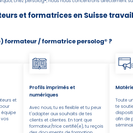
rquoi, chez persolog®, nous nous concentrons directement su
eurs et formatrices en Suisse travai
) formateur / formatrice persolog® ?
Profils imprimés et
Matéri
numériques
teurs et
Toute un
 pour
te souti
Avec nous, tu es flexible et tu peux
e équipe
disposit
t'adapter aux souhaits de tes
 vos
afin de
clients et clientes. En tant que
séminai
formateur/trice certifié(e), tu reçois
des documents de formation