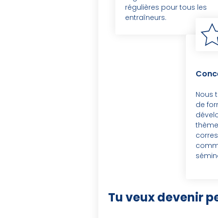
régulières pour tous les
entraîneurs.
Conc
Nous t
de fo
dével
thèmes
corres
comme
sémina
Tu veux devenir pe