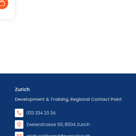
Zurich
Development & Training, Regional Contact Point
033 334 20 34
Zweierstrasse 50, 8004 Zurich
erich.wohlwend@persolog.ch