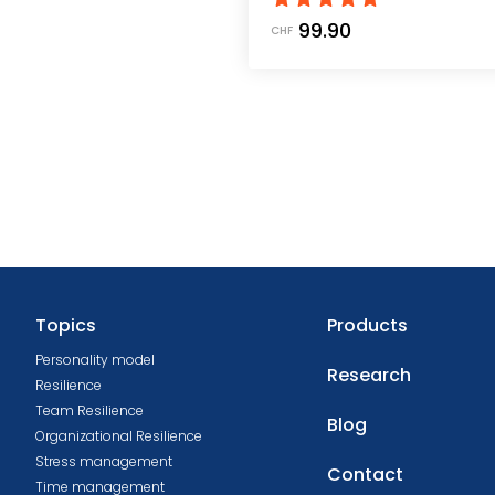
99.90
CHF
Topics
Products
Personality model
Research
Resilience
Team Resilience
Blog
Organizational Resilience
Stress management
Contact
Time management