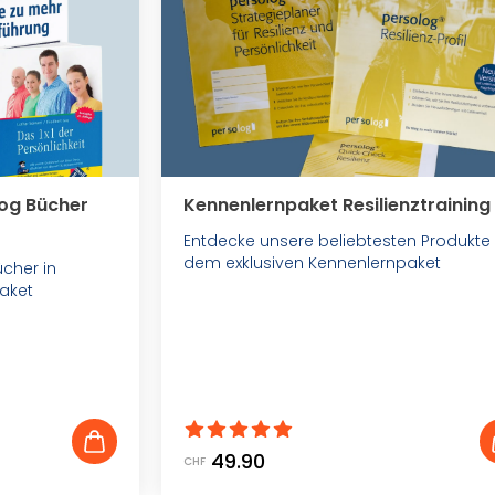
log Bücher
Kennenlernpaket Resilienztraining
Entdecke unsere beliebtesten Produkte
dem exklusiven Kennenlernpaket
ücher in
aket
49.90
CHF