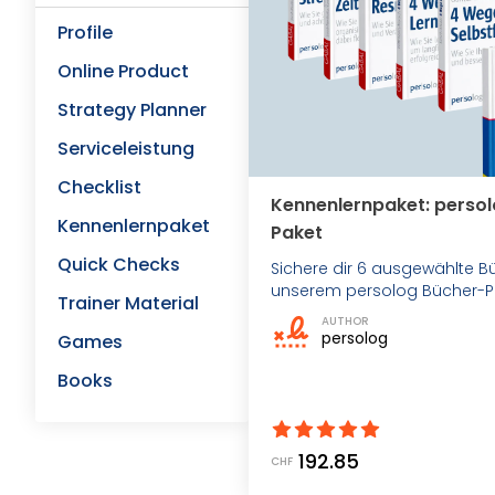
Profile
Online Product
Strategy Planner
Serviceleistung
Checklist
Kennenlernpaket: perso
Kennenlernpaket
Paket
Quick Checks
Sichere dir 6 ausgewählte B
unserem persolog Bücher-P
Trainer Material
AUTHOR
persolog
Games
Books
192.85
CHF