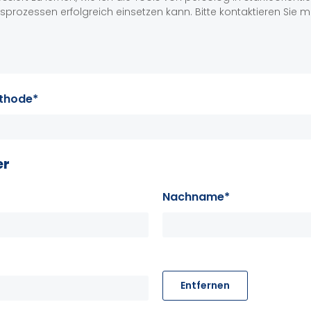
thode*
er
Nachname*
Entfernen