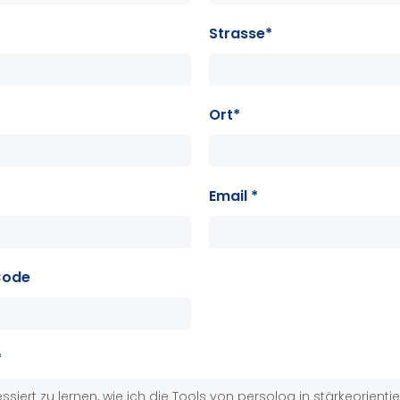
Strasse*
Ort*
Email *
Code
*