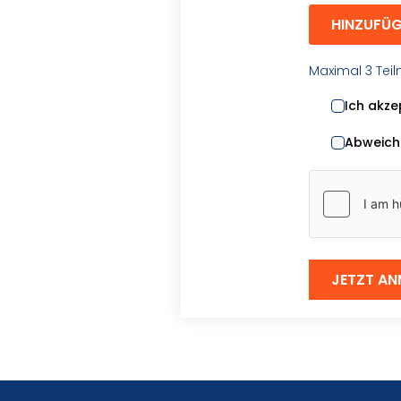
HINZUFÜ
Maximal 3 Tei
Ich akze
Abweich