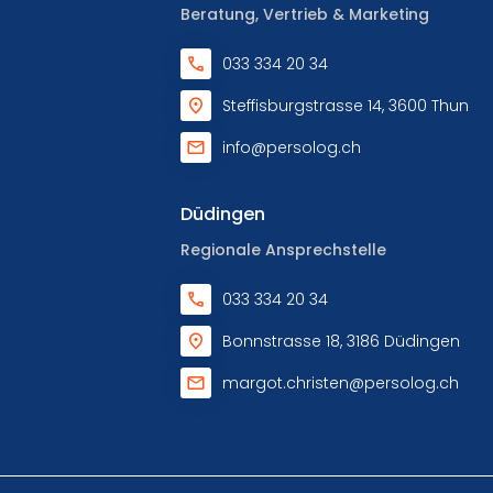
Beratung, Vertrieb & Marketing
033 334 20 34
Steffisburgstrasse 14, 3600 Thun
info@persolog.ch
Düdingen
Regionale Ansprechstelle
033 334 20 34
Bonnstrasse 18, 3186 Düdingen
margot.christen@persolog.ch