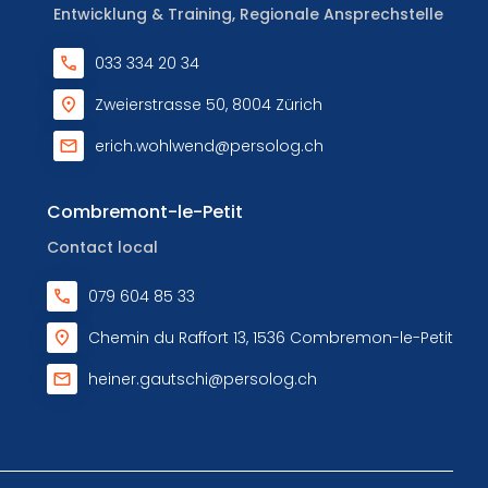
Entwicklung & Training, Regionale Ansprechstelle
033 334 20 34
Zweierstrasse 50, 8004 Zürich
erich.wohlwend@persolog.ch
Combremont-le-Petit
Contact local
079 604 85 33
Chemin du Raffort 13, 1536 Combremon-le-Petit
heiner.gautschi@persolog.ch