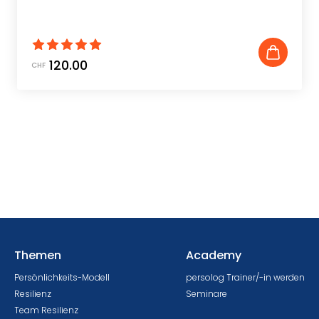
120.00
CHF
Themen
Academy
Persönlichkeits-Modell
persolog Trainer/-in werden
Resilienz
Seminare
Team Resilienz