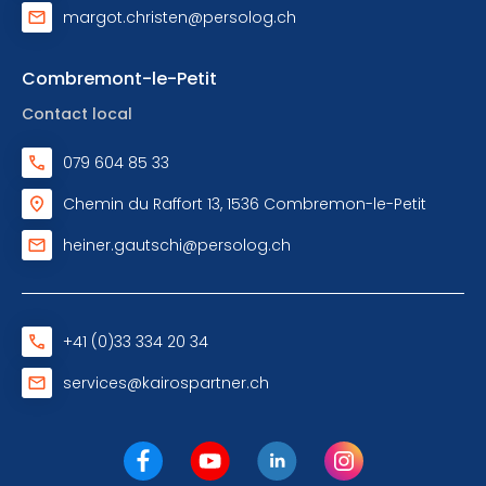
margot.christen@persolog.ch
Combremont-le-Petit
Contact local
079 604 85 33
Chemin du Raffort 13, 1536 Combremon-le-Petit
heiner.gautschi@persolog.ch
+41 (0)33 334 20 34
services@kairospartner.ch